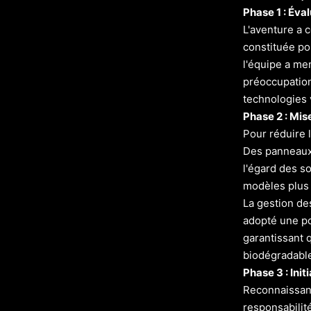
Phase 1 : Éval
L'aventure a 
constituée po
l'équipe a m
préoccupations
technologies 
Phase 2 : Mis
Pour réduire 
Des panneaux 
l'égard des s
modèles plus 
La gestion de
adopté une pol
garantissant 
biodégradables
Phase 3 : Init
Reconnaissant
responsabilit