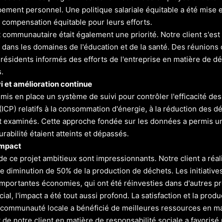
pement personnel. Une politique salariale équitable a été mise e
 compensation équitable pour leurs efforts.
communautaire était également une priorité. Notre client s'est 
es dans les domaines de l'éducation et de la santé. Des réunion
s résidents informés des efforts de l'entreprise en matière de d
.
vi et amélioration continue
a mis en place un système de suivi pour contrôler l'efficacité d
ICP) relatifs à la consommation d'énergie, à la réduction des dé
 examinés. Cette approche fondée sur les données a permis une
urabilité étaient atteints et dépassés.
impact
 de ce projet ambitieux sont impressionnants. Notre client a ré
e diminution de 50% de la production de déchets. Les initiative
'importantes économies, qui ont été réinvesties dans d'autres 
cial, l'impact a été tout aussi profond. La satisfaction et la pr
a communauté locale a bénéficié de meilleures ressources en ma
e notre client en matière de responsabilité sociale a favorisé 