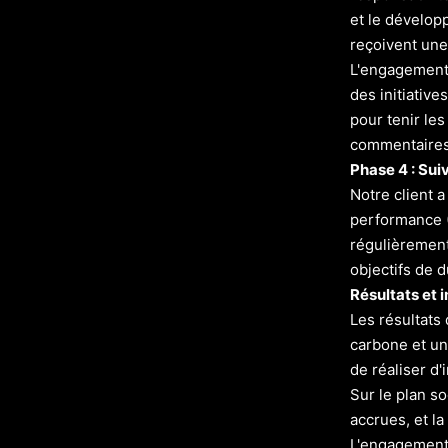
et le dévelop
reçoivent une
L'engagement 
des initiativ
pour tenir le
commentaires
Phase 4 : Sui
Notre client 
performance (
régulièrement
objectifs de d
Résultats et 
Les résultats
carbone et un
de réaliser d
Sur le plan so
accrues, et l
L'engagement d