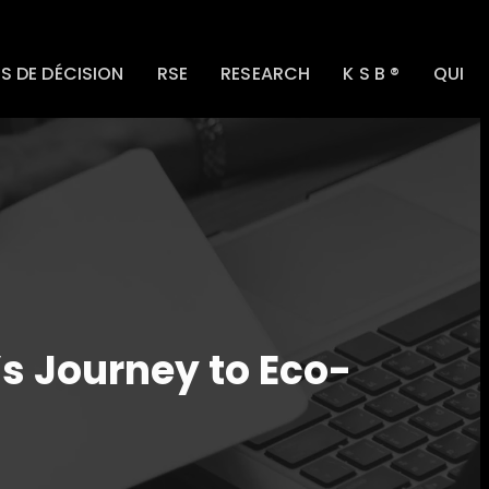
S DE DÉCISION
RSE
RESEARCH
K S B ®
QUI
’s Journey to Eco-