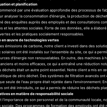
uation et planification
commencé par une évaluation approfondie des processus de fabr
ur analyser la consommation d'énergie, la production de déchets
ené des enquêtes auprès des employés et des consultations c
 et les attentes sociales. Forte de ces données, elle a élaboré 
vertes et les pratiques socialement responsables.
e en œuvre de technologies vertes
les émissions de carbone, notre client a investi dans des soluti
solaires ont été installés sur l'ensemble du site, ce qui a per
ources d'énergie non renouvelables. En outre, des machines à 
anciens et moins efficaces, ce qui a entraîné une réduction no
s déchets était un autre point essentiel. Notre client a mis e
itique de zéro déchet. Des systèmes de filtration avancés ont é
que seule de l'eau propre était rejetée dans l'environnement. E
 ont été introduits, ce qui a permis de réduire les déchets pla
iatives en matière de responsabilité sociale
 l'importance de son personnel et de la communauté locale, notre
é sociale. Des programmes de formation des employés ont été mi