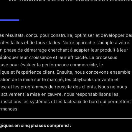
Stratégie de communication et de présentation
éveloppez l'histoire, affinez la présentation et préparez-vous a
es résultats, conçu pour construire, optimiser et développer de
tes tailles et de tous stades. Notre approche s'adapte à votre
 en phase de démarrage cherchant à adapter leur produit à leur
bloquer leur croissance et leur efficacité. Le processus
use pour évaluer la performance commerciale, le
gique et l'expérience client. Ensuite, nous concevons ensemble
ation de la mise sur le marché, les playbooks de vente et
ance et les programmes de réussite des clients. Nous ne nous
ns activement la mise en œuvre, nous responsabilisons les
s installons les systèmes et les tableaux de bord qui permettent
ormances.
giques en cinq phases comprend :