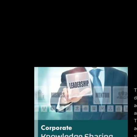
Reduced costs and hiring risks.
Ongoing advisory support to strengthe
d
a
a
T
a
s