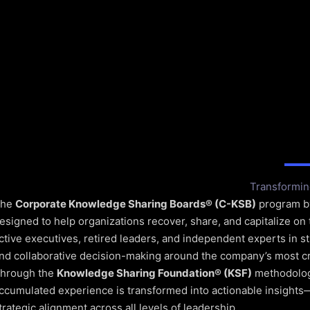
n direction and competitiveness.
Transformin
The
Corporate Knowledge Sharing Boards® (C-KSB)
program 
esigned to help organizations recover, share, and capitalize on 
ctive executives, retired leaders, and independent experts in st
nd collaborative decision-making around the company’s most crit
hrough the
Knowledge Sharing Foundation® (KSF)
methodolog
ccumulated experience is transformed into actionable insights—d
trategic alignment across all levels of leadership.