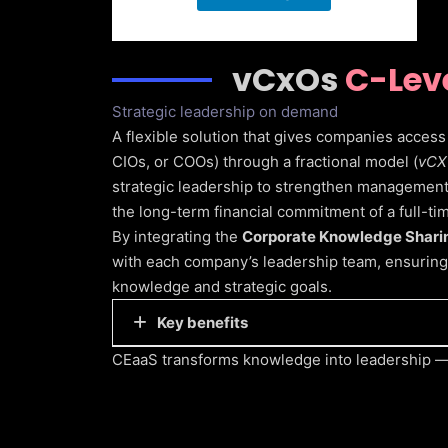
vCxOs
C-Leve
Strategic leadership on demand
A flexible solution that gives companies access 
CIOs, or COOs) through a fractional model (
vCX
strategic leadership to strengthen management
the long-term financial commitment of a full-tim
By integrating the
Corporate Knowledge Shari
with each company’s leadership team, ensuring t
knowledge and strategic goals.
Key benefits
CEaaS transforms knowledge into leadership — 
Immediate access to proven executive
Tailored strategic solutions aligned w
Seamless integration between external