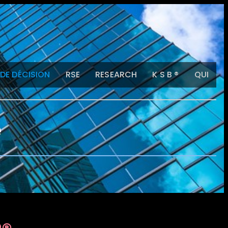
DE DÉCISION
RSE
RESEARCH
K S B ®
QUI
e