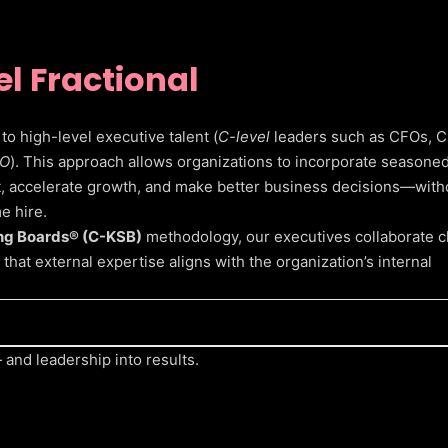
l Fractional
to high-level executive talent (
C-level
leaders such as CFOs, 
O
). This approach allows organizations to incorporate seasone
, accelerate growth, and make better business decisions—with
e hire.
ng Boards® (C-KSB)
methodology, our executives collaborate c
hat external expertise aligns with the organization’s internal
and leadership into results.
 experience.
ith each company’s stage and needs.
 leadership and internal teams.