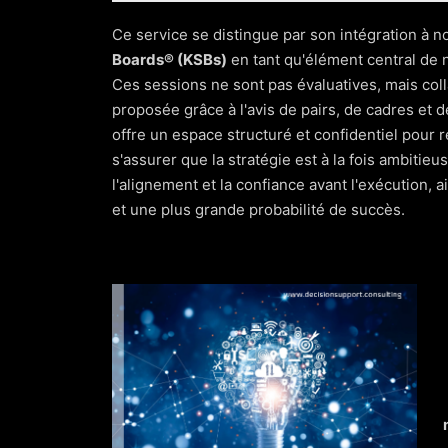
Diagnostic et découverte approfondie
Ce service se distingue par son intégration à n
Un audit commercial complet : mesures de l'en
Boards® (KSBs)
en tant qu'élément central de 
technologique et veille concurrentielle.
Ces sessions ne sont pas évaluatives, mais coll
Conception d'une stratégie sur mesure
proposée grâce à l'avis de pairs, de cadres et 
Co-création d'un plan de croissance, y compr
offre un espace structuré et confidentiel pour r
modèles de rémunération et les cadres de ré
s'assurer que la stratégie est à la fois ambitieus
Mise en œuvre et soutien actif
l'alignement et la confiance avant l'exécution, 
Intégration de la technologie, tableaux de 
et une plus grande probabilité de succès.
pour garantir la concrétisation de la stratégi
Mesure, optimisation et mise à l'échelle
Analyse des performances, expérimentation 
feuille de route pour le développement à lo
Partenariat et croissance continus
Soutien continu à la clientèle, contrôle du t
développement du leadership pour assurer 