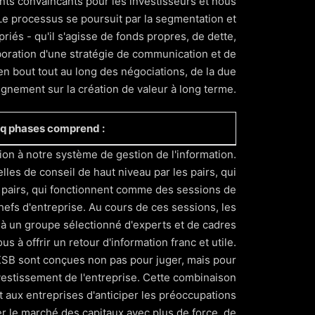
nts convaincants pour les investisseurs et nous
. Le processus se poursuit par la segmentation et
iés - qu'il s'agisse de fonds propres, de dette,
aboration d'une stratégie de communication et de
n bout tout au long des négociations, de la due
'alignement sur la création de valeur à long terme.
nq phases comprend :
tion à notre système de gestion de l'information.
lles de conseil de haut niveau par les pairs, qui
le et la conclusion de l'accord. Affinez vos
 pairs, qui fonctionnent comme des sessions de
essionnels chevronnés.
hefs d'entreprise. Au cours de ces sessions, les
 à un groupe sélectionné d'experts et de cadres
cte de fonds.
 à offrir un retour d'information franc et utile.
 KSB sont conçues non pas pour juger, mais pour
sur l'investissement.
nvestissement de l'entreprise. Cette combinaison
t aux entreprises d'anticiper les préoccupations
ent les plus appropriées.
er le marché des capitaux avec plus de force, de