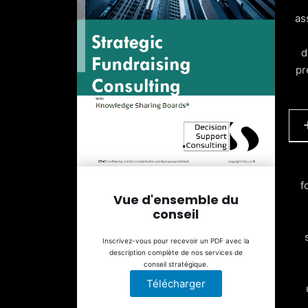
as
d
pr
G
f
e
Vue d'ensemble du
conseil
C
Inscrivez-vous pour recevoir un PDF avec la
description complète de nos services de
E
conseil stratégique.
Télécharger
I