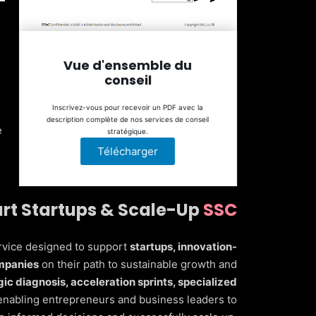
Vue d'ensemble du
conseil
Inscrivez-vous pour recevoir un PDF avec la
description complète de nos services de conseil
e
stratégique.
Télécharger
rt Startups & Scale-Up
SSC
rvice designed to support
startups, innovation-
ompanies
on their path to sustainable growth and
gic diagnosis, acceleration sprints, specialized
 enabling entrepreneurs and business leaders to