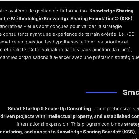
otre système de gestion de l'information.
Knowledge Sharing
tonnoir, rentabilité des clients, alignement de l'équipe, pile
notre
Méthodologie Knowledge Sharing Foundation© (KSF)
.
aboratives - elles sont conçues pour valider la stratégie
de consultants ayant une expérience de terrain avérée. Le KSB
is la stratégie GTM, les playbooks de vente et CX, les
emettre en question les hypothèses, affiner les priorités et
ussite des clients.
e et réaliste. Cette validation par les pairs améliore la clarté,
aidant les organisations à avancer avec une précision stratégiqu
bord, programmes de transformation de l'équipe et coaching
e.
de la croissance, documentation des meilleures pratiques et
Sma
ng terme.
Smart Startup & Scale-Up Consulting
, a comprehensive se
aux de désabonnement, stratégies de vente incitative et
driven projects with intellectual property, and established c
une expansion durable des revenus.
international expansion. This program combines
strate
mentoring, and access to Knowledge Sharing Boards® (KSB)
,