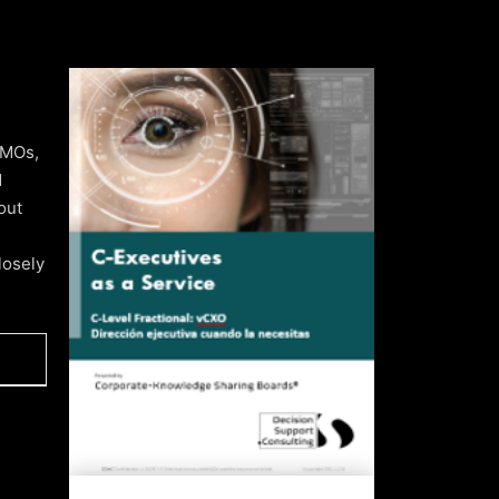
CMOs,
d
out
losely