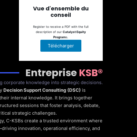
Vue d'ensemble du
conseil
Register to receive a PDF with the full
description of our
Catalyst Equity
Program
s.
Télécharger
Entreprise
KSB®
g corporate knowledge into strategic decisions.
by
Decision Support Consulting (DSC)
is
their internal knowledge. It brings together
ructured sessions that foster analysis, debate,
ical strategic challenges.
y, C-KSBs create a trusted environment where
riving innovation, operational efficiency, and