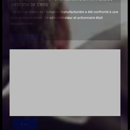
GESTION DE CRISE
L'un de nos clients de l'industrie manufacturière a été confronté à une
crise sans précédent. Un administrateur et actionnaire était
soupçonné de...
LIRE LA SUITE
ABOUT
DÉVOILER
LA
VÉRITÉ
:
UNE
RÉUSSITE
EN
MATIÈRE
DE
GESTION
DE
CRISE
RSE