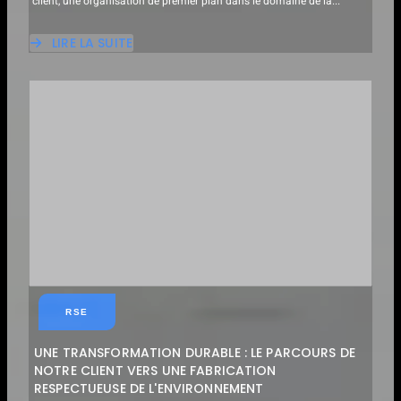
client, une organisation de premier plan dans le domaine de la...
LIRE LA SUITE
ABOUT
MISE
EN
ŒUVRE
RÉUSSIE
DU
PROJET
DE
GOUVERNANCE
DU
CONSEIL
D'ADMINISTRATION
RSE
UNE TRANSFORMATION DURABLE : LE PARCOURS DE
NOTRE CLIENT VERS UNE FABRICATION
RESPECTUEUSE DE L'ENVIRONNEMENT