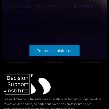
RENFORCER L'ESPRIT D'ENTREPRISE : UNE RÉUSSITE
"Notre client", une ONG de renom, a lancé un projet novateur visant à
promouvoir l'emploi indépendant. L'initiative a été conçue pour
répondre aux...
LIRE LA SUITE
ABOUT
RENFORCER
L'ESPRIT
D'ENTREPRISE
Toutes les histoires
:
UNE
RÉUSSITE
. . . . . . . . . . . . . . . . . . . . . . . . . . . . . . . . . . . . . . . . . . . . . . . . . . . . . .
. . . . . . . . . . . . . . . . . . . . . . . . . . . . . . . . . . . . . . . . . . . .
DSI est l'offre de notre entreprise en matière de formation continue et de
formation des cadres, en partenariat avec des professeurs et des
établissements d'enseignement supérieur prestigieux.