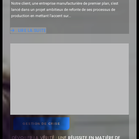
Notre client, une entreprise manufacturière de premier plan, s'est
lancé dans un projet ambitieux de refonte de ses processus de
production en mettant l'accent sur...
LIRE LA SUITE
ABOUT
UNE
TRANSFORMATION
DURABLE
:
LE
PARCOURS
DE
NOTRE
CLIENT
VERS
UNE
FABRICATION
RESPECTUEUSE
DE
L'ENVIRONNEMENT
GESTION DE CRISE
DÉVOILER LA VÉRITÉ : UNE RÉUSSITE EN MATIÈRE DE