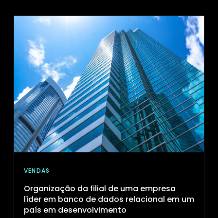
NO
MÉXICO
PARA
UMA
EMPRESA
DE
SOFTWARE
DE
CRM
E
HELPDESK
VENDAS
Organização da filial de uma empresa
líder em banco de dados relacional em um
país em desenvolvimento