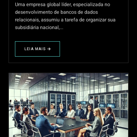
Uma empresa global líder, especializada no
desenvolvimento de bancos de dados
relacionais, assumiu a tarefa de organizar sua
subsidiária nacional,...
LEIA MAIS
ABOUT
ORGANIZAÇÃO
DA
FILIAL
DE
UMA
EMPRESA
LÍDER
EM
BANCO
DE
DADOS
RELACIONAL
EM
UM
PAÍS