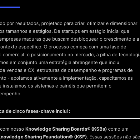
Desenvolva a história, refine o argumento de venda e prepare-s
o por resultados, projetado para criar, otimizar e dimensionar
 tamanhos e estágios. De startups em estágio inicial que
empresas maduras que buscam desbloquear o crescimento e a
 contexto específico. O processo começa com uma fase de
o comercial, o posicionamento no mercado, a pilha de tecnologi
amos em conjunto uma estratégia abrangente que inclui
 de vendas e CX, estruturas de desempenho e programas de
nto - apoiamos ativamente a implementação, capacitamos as
e instalamos os sistemas e painéis que permitem o
sempenho.
a de cinco fases-chave inclui :
o com nosso
Knowledge Sharing Boards® (KSBs)
como um
e funil, lucratividade do cliente, alinhamento da equipe,
Knowledge Sharing Foundation© (KSF)
. Essas sessões não sã