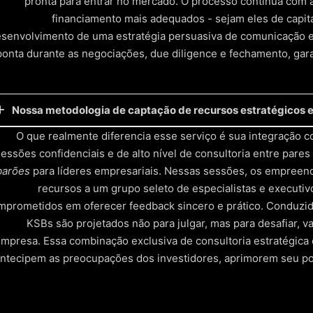
pronta para entrar no mercado. O processo continua com 
financiamento mais adequados - sejam eles de capital,
senvolvimento de uma estratégia persuasiva de comunicação 
ponta durante as negociações, due diligence e fechamento, gara
Nossa metodologia de captação de recursos estratégicos em
O que realmente diferencia esse serviço é sua integração
Suporte e negociação de processos
essões confidenciais e de alto nível de consultoria entre par
Oriente a empresa durante as reuniões, a due diligence e o fec
barões
para líderes empresariais. Nessas sessões, os empreen
aptação de recursos com insights diretos de profissionais expe
recursos a um grupo seleto de especialistas e executi
Definição do objetivo de financiamento
mprometidos em oferecer feedback sincero e prático. Conduzid
sclareça a finalidade, o valor, o tipo e o cronograma da rodada
KSBs são projetados não para julgar, mas para desafiar, va
Perfil e preparação da empresa
mpresa. Essa combinação exclusiva de consultoria estratégica 
Conduzir diagnósticos e criar uma narrativa e documentação sól
ntecipem as preocupações dos investidores, aprimorem seu p
Segmentação e seleção de tipos de financiamento
dentificar, mapear e priorizar as fontes de financiamento mais 
Estratégia de comunicação e apresentação de propostas