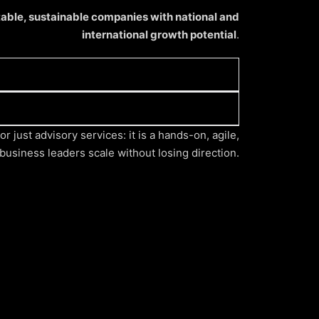
table, sustainable companies with national and
international growth potential
.
s, IP-based projects, and growing
r just advisory services: it is a hands-on, agile,
usiness leaders scale without losing direction.
fundraising, operations, and talent.
es.
ng.
ation and collaboration platform.
s and experts.
ng and market adaptation.
arkets.
mpetitiveness and attract investment.
ngible assets.
erts who have scaled successfully.