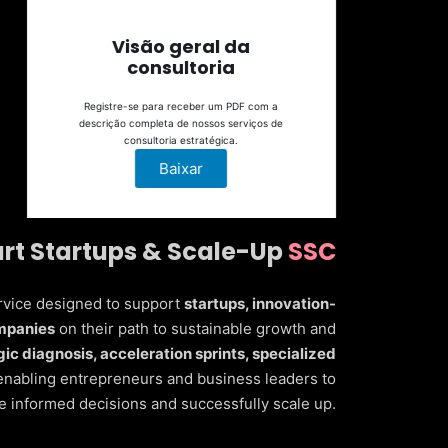
Visão geral da
consultoria
Registre-se para receber um PDF com a
descrição completa de nossos serviços de
consultoria estratégica.
Baixar
rt Startups & Scale-Up
SSC
rvice designed to support
startups, innovation-
ompanies
on their path to sustainable growth and
gic diagnosis, acceleration sprints, specialized
 enabling entrepreneurs and business leaders to
 informed decisions and successfully scale up.