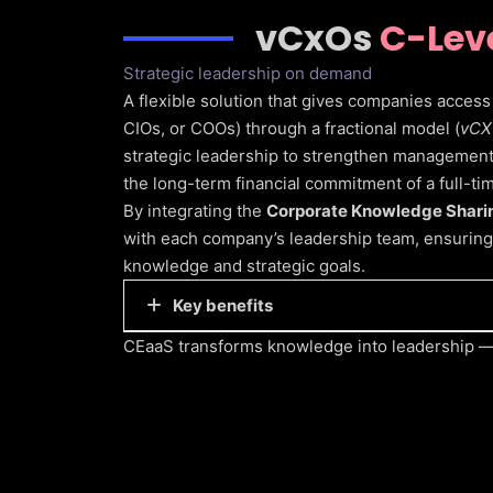
vCxOs
C-Leve
Strategic leadership on demand
A flexible solution that gives companies access 
CIOs, or COOs) through a fractional model (
vCX
strategic leadership to strengthen management
the long-term financial commitment of a full-tim
By integrating the
Corporate Knowledge Shari
with each company’s leadership team, ensuring t
knowledge and strategic goals.
Key benefits
CEaaS transforms knowledge into leadership — 
Immediate access to proven executive
Tailored strategic solutions aligned w
Seamless integration between external
Reduced costs and hiring risks.
Ongoing advisory support to strengthe