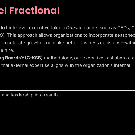
l Fractional
to high-level executive talent (
C-level
leaders such as CFOs, 
O
). This approach allows organizations to incorporate seasone
, accelerate growth, and make better business decisions—with
e hire.
ng Boards® (C-KSB)
methodology, our executives collaborate c
hat external expertise aligns with the organization’s internal
and leadership into results.
 experience.
ith each company’s stage and needs.
 leadership and internal teams.
n direction and competitiveness.