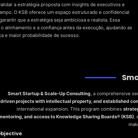
a.
validar a estratégia proposta com insights de executivos e
mpo. O KSB oferece um espaço estruturado e confidencial
luindo estratégia de GTM, manuais de vendas e CX, modelos
garantir que a estratégia seja ambiciosa e realista. Essa
cliente.
 o alinhamento e a confiança antes da execução, ajudando as
ca e maior probabilidade de sucesso.
le dinâmicos, programas de transformação de equipes e
anhe vida.
o
 crescimento, documentação de práticas recomendadas e
Sma
role de rotatividade, estratégias de upsell e
Smart Startup & Scale-Up Consulting
, a comprehensive se
a expansão sustentável da receita.
driven projects with intellectual property, and established c
international expansion. This program combines
strate
mentoring, and access to Knowledge Sharing Boards® (KSB)
,
make
bjective