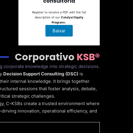
consultoria
Register to receive a PDF with the full
description of our
Catalyst Equity
Program
s.
Baixar
Corporativo
KSB®
g corporate knowledge into strategic decisions.
by
Decision Support Consulting (DSC)
is
their internal knowledge. It brings together
ructured sessions that foster analysis, debate,
ical strategic challenges.
y, C-KSBs create a trusted environment where
riving innovation, operational efficiency, and