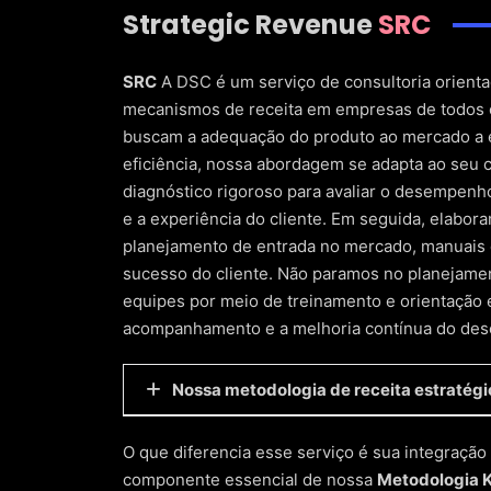
Strategic Revenue
SRC
SRC
A DSC é um serviço de consultoria orientad
mecanismos de receita em empresas de todos os
buscam a adequação do produto ao mercado a 
eficiência, nossa abordagem se adapta ao seu
diagnóstico rigoroso para avaliar o desempenh
e a experiência do cliente. Em seguida, elabor
planejamento de entrada no mercado, manuais
sucesso do cliente. Não paramos no planejame
equipes por meio de treinamento e orientação 
acompanhamento e a melhoria contínua do de
Nossa metodologia de receita estratégic
Diagnóstico e descoberta profunda
O que diferencia esse serviço é sua integraçã
Uma auditoria comercial completa: métricas d
componente essencial de nossa
Metodologia 