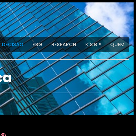
E DECISÃO
ESG
RESEARCH
K S B ®
QUEM
ca