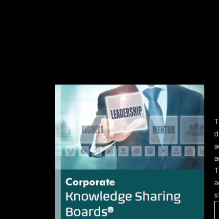
d
a
a
T
a
s