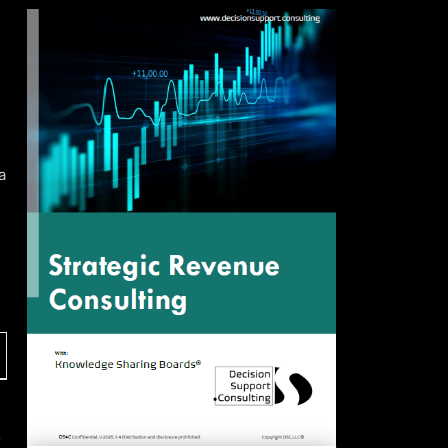
e para as interações com os investidores.
a
o