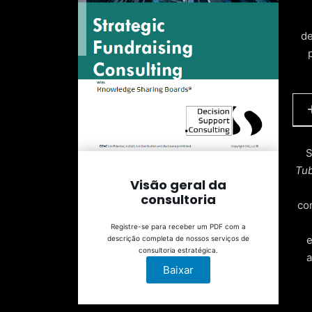
de
S
Tu
c
Visão geral da
consultoria
co
E
Registre-se para receber um PDF com a
e
descrição completa de nossos serviços de
consultoria estratégica.
a
Baixar
I