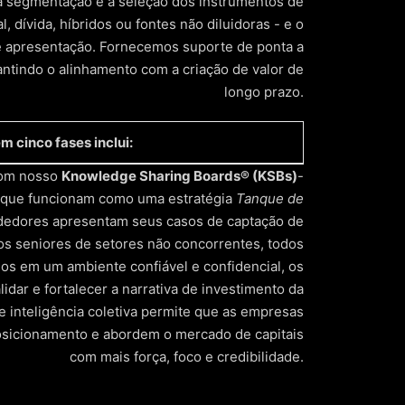
a segmentação e a seleção dos instrumentos de
 dívida, híbridos ou fontes não diluidoras - e o
e apresentação. Fornecemos suporte de ponta a
ntindo o alinhamento com a criação de valor de
longo prazo.
 cinco fases inclui:
 com nosso
Knowledge Sharing Boards® (KSBs)
-
es que funcionam como uma estratégia
Tanque de
hamento do negócio. Refine seus esforços de
dedores apresentam seus casos de captação de
rientes.
vos seniores de setores não concorrentes, todos
os em um ambiente confiável e confidencial, os
 de captação de recursos.
lidar e fortalecer a narrativa de investimento da
e inteligência coletiva permite que as empresas
idas sobre o investimento.
osicionamento e abordem o mercado de capitais
com mais força, foco e credibilidade.
adequadas.