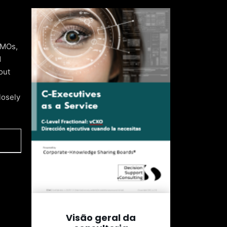
CMOs,
d
out
losely
Visão geral da