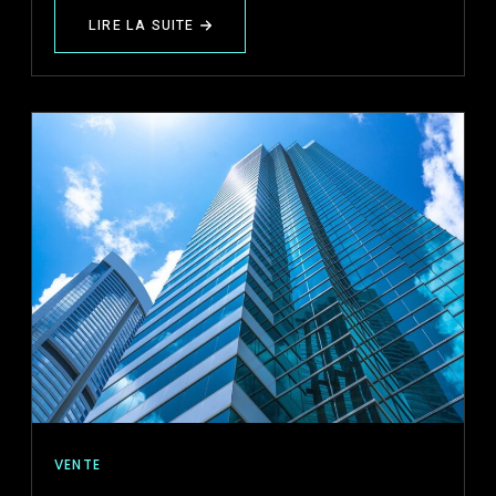
LIRE LA SUITE
ABOUT
ORGANISER
LES
OPÉRATIONS
AU
MEXIQUE
POUR
UNE
ENTREPRISE
DE
LOGICIELS
DE
GESTION
DE
LA
RELATION
CLIENT
(CRM)
ET
D'ASSISTANCE
TECHNIQUE
(HELPDESK)
VENTE