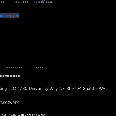
lores e ensinamentos católicos....
EIA MAIS
BOUT
IEC
RIAÇÃO
E
MA
EDE
OCIAL
LOBAL
ARA
SCOLAS
ATÓLICAS
 . . . . . . . . . . . . . . . . . . . . .
 conosco
ting LLC 4730 University Way NE Ste-104 Seattle, WA
t.network
COLOMBIA■ECUADOR