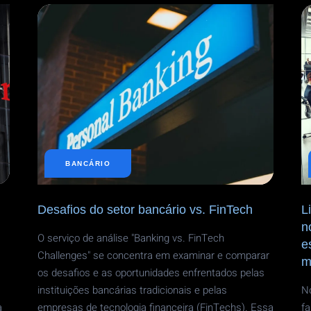
SECUNDÁRIA
SUPERIOR
PARA
MIGRANTES
NOS
EUA
BANCÁRIO
Desafios do setor bancário vs. FinTech
L
n
O serviço de análise "Banking vs. FinTech
e
Challenges" se concentra em examinar e comparar
m
os desafios e as oportunidades enfrentados pelas
instituições bancárias tradicionais e pelas
No
a
empresas de tecnologia financeira (FinTechs). Essa
fa