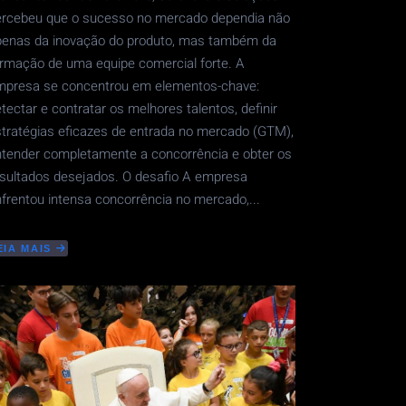
ercebeu que o sucesso no mercado dependia não
penas da inovação do produto, mas também da
rmação de uma equipe comercial forte. A
mpresa se concentrou em elementos-chave:
tectar e contratar os melhores talentos, definir
tratégias eficazes de entrada no mercado (GTM),
tender completamente a concorrência e obter os
sultados desejados. O desafio A empresa
frentou intensa concorrência no mercado,...
EIA MAIS
BOUT
IDERAR
QUIPE
OMERCIAL
ARA
UCESSO
O
ERCADO
OR