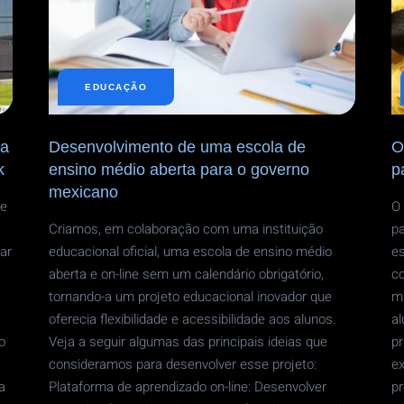
M
D
C
E
E
E
EDUCAÇÃO
D
A
N
M
ma
Desenvolvimento de uma escola de
O
k
ensino médio aberta para o governo
p
mexicano
de
O 
Criamos, em colaboração com uma instituição
pa
ar
educacional oficial, uma escola de ensino médio
e
aberta e on-line sem um calendário obrigatório,
co
tornando-a um projeto educacional inovador que
m
oferecia flexibilidade e acessibilidade aos alunos.
al
o
Veja a seguir algumas das principais ideias que
pr
consideramos para desenvolver esse projeto:
e
a
Plataforma de aprendizado on-line: Desenvolver
p