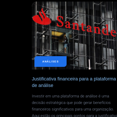
TRANSFORMAÇÃO
SUSTENTÁVEL:
A
JORNADA
DE
NOSSO
CLIENTE
PARA
UMA
MANUFATURA
ECOLOGICAMENTE
CORRETA
ANÁLISES
Justificativa financeira para a plataforma
de análise
Investir em uma plataforma de análise é uma
decisão estratégica que pode gerar benefícios
financeiros significativos para uma organização.
Aqui estão os principais pontos para a justificativ