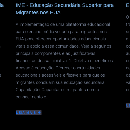
da
IME - Educação Secundária Superior para
E
Migrantes nos EUA
O 
A implementação de uma plataforma educacional
t
para o ensino médio voltado para migrantes nos
su
EUA pode oferecer oportunidades educacionais
e
m
vitais e apoio a essa comunidade. Veja a seguir os
co
principais componentes e as justificativas
au
financeiras dessa iniciativa: 1. Objetivo e benefícios:
de
Acesso à educação: Oferecer oportunidades
de
e
educacionais acessíveis e flexíveis para que os
da
migrantes concluam sua educação secundária.
va
Capacitação: Capacitar os migrantes com o
de
conhecimento e...
L
A
E
LEIA MAIS
ABOUT
O
IME
P
-
D
EDUCAÇÃO