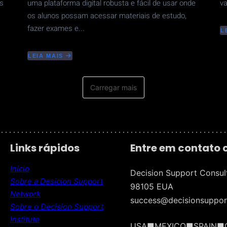
s
uma plataforma digital robusta e fácil de usar onde
va
os alunos possam acessar materiais de estudo,
fazer exames e...
L
A
O
-
LEIA MAIS
C
ABOUT
D
DESENVOLVIMENTO
U
DE
R
UMA
Carregar mais
S
ESCOLA
G
DE
P
ENSINO
E
MÉDIO
C
ABERTA
 . . . . . . . . . . . . . . . . . . . . . . . . . . . . . . . . . . . . . . . . . . . . . . . . . . . . . . . .
PARA
O
Links rápidos
Entre em contato
GOVERNO
MEXICANO
Início
Decision Support Consul
Sobre a Desicion Support
98105 EUA
Network
success@decisionsuppor
Sobre o Decision Support
Institute
USA■MEXICO■SPAIN■