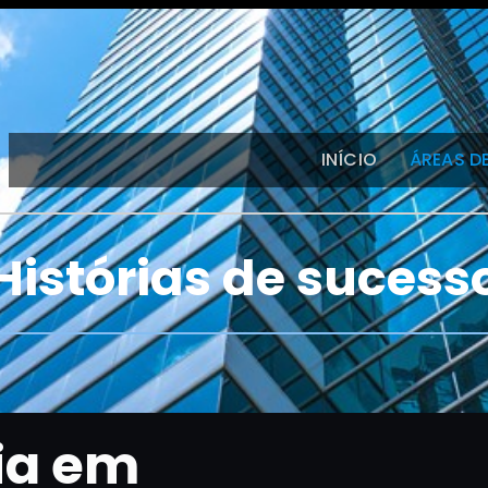
INÍCIO
ÁREAS D
Histórias de sucess
ia em