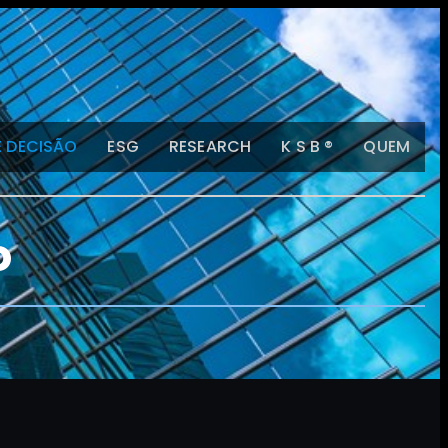
E DECISÃO
ESG
RESEARCH
K S B ®
QUEM
o