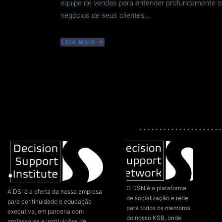
equipe de vendas para entender profundamente o
negócios de seus clientes...
LEIA MAIS
ABOUT
ORGANIZAR
OPERAÇÕES
NO
MÉXICO
PARA
UMA
EMPRESA
DE
SOFTWARE
DE
. . . . . . . . . . . . . . . . . . . . .
CRM
E
HELPDESK
O DSN é a plataforma
A DSI é a oferta da nossa empresa
de socialização e rede
para continuidade e educação
para todos os membros
executiva, em parceria com
do nosso KSB, onde
professores e instituições de