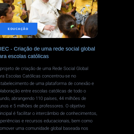
EIO
E
ONTRATAÇÕES
STRATÉGICAS
XECUÇÃO
EDUCAÇÃO
E
ÇÕES
O
ERCADO
IEC - Criação de uma rede social global
ara escolas católicas
projeto de criação de uma Rede Social Global
ra Escolas Católicas concentrou-se no
stabelecimento de uma plataforma de conexão e
laboração entre escolas católicas de todo o
undo, abrangendo 110 países, 44 milhões de
unos e 5 milhões de professores. O objetivo
incipal é facilitar o intercâmbio de conhecimentos,
xperiências e recursos educacionais, bem como
romover uma comunidade global baseada nos