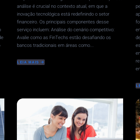
análise é crucial no contexto atual, em que a
p
inovação tecnológica está redefinindo o setor
a
financeiro. Os principais componentes desse
fo
o
serviço incluem: Análise do cenário competitivo:
e
de
Avalie como as FinTechs estão desafiando os
de
o
bancos tradicionais em áreas como...
es
en
re
LEIA MAIS
ABOUT
en
DESAFIOS
DO
SETOR
BANCÁRIO
L
A
VS.
L
FINTECH
A
E
C
P
O
S
N
M
P