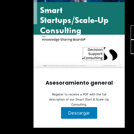
Asesoramiento general
Register to receive a PDF with the full
description of our Smart Start & Scale-Up
Consulting.
Descargar