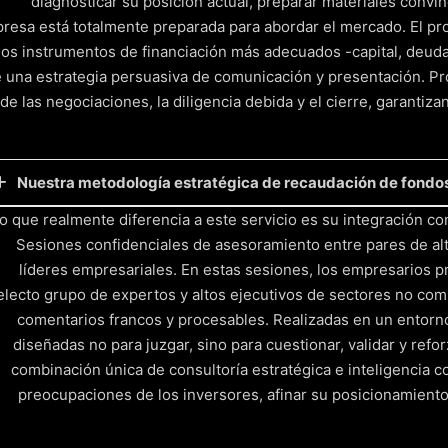
diagnosticar su posición actual, preparar materiales convi
resa está totalmente preparada para abordar el mercado. El pr
los instrumentos de financiación más adecuados -capital, deuda, 
 una estrategia persuasiva de comunicación y presentación. Pro
de las negociaciones, la diligencia debida y el cierre, garantiza
Nuestra metodología estratégica de recaudación de fondos 
o que realmente diferencia a este servicio es su integración c
Apoyo al proceso y negociación
Sesiones confidenciales de asesoramiento entre pares de al
uiar a la empresa durante las reuniones, la diligencia debida y 
líderes empresariales. En estas sesiones, los empresarios 
esfuerzos de captación de fondos con las opiniones directas de
electo grupo de expertos y altos ejecutivos de sectores no co
Definición del objetivo de financiación
comentarios francos y procesables. Realizadas en un entorno
clare la finalidad, el importe, el tipo y el calendario de la ron
diseñadas no para juzgar, sino para cuestionar, validar y refor
Perfil y preparación de la empresa
combinación única de consultoría estratégica e inteligencia co
ealización de diagnósticos y elaboración de una narrativa y un
preocupaciones de los inversores, afinar su posicionamient
Segmentación y selección de los tipos de financiación
dentificar, mapear y priorizar las fuentes de financiación más a