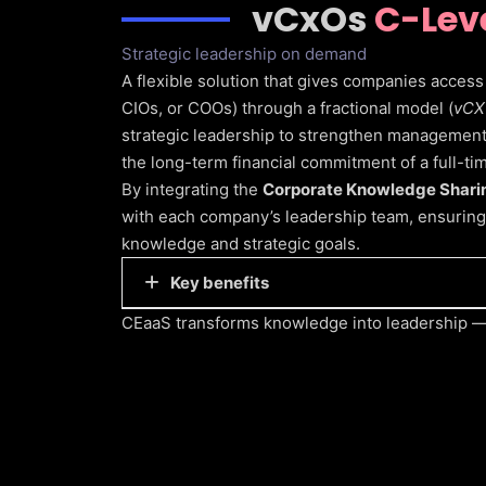
vCxOs
C-Leve
Strategic leadership on demand
A flexible solution that gives companies access 
CIOs, or COOs) through a fractional model (
vCX
strategic leadership to strengthen management
the long-term financial commitment of a full-tim
By integrating the
Corporate Knowledge Shari
with each company’s leadership team, ensuring t
knowledge and strategic goals.
Key benefits
CEaaS transforms knowledge into leadership — 
Immediate access to proven executive
Tailored strategic solutions aligned w
Seamless integration between external
Reduced costs and hiring risks.
Ongoing advisory support to strengthe