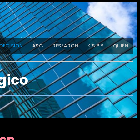
 DECISIÓN
ASG
RESEARCH
K S B ®
QUIÉN
gico