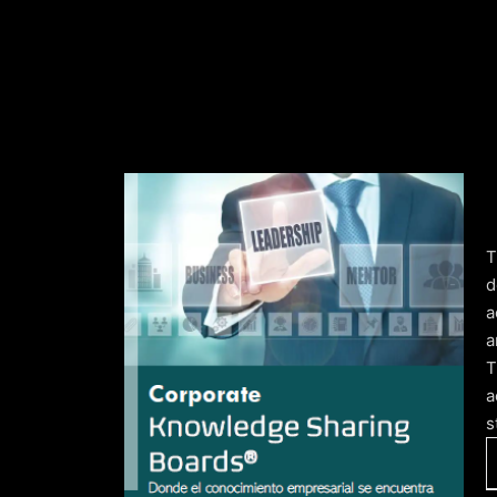
d
a
a
T
a
s