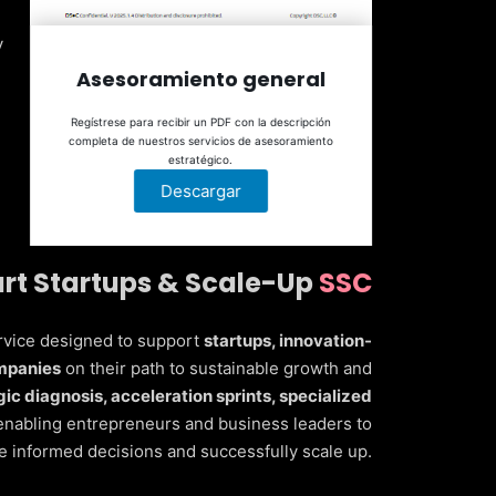
y
Asesoramiento general
Regístrese para recibir un PDF con la descripción
completa de nuestros servicios de asesoramiento
estratégico.
Descargar
rt Startups & Scale-Up
SSC
rvice designed to support
startups, innovation-
ompanies
on their path to sustainable growth and
gic diagnosis, acceleration sprints, specialized
 enabling entrepreneurs and business leaders to
 informed decisions and successfully scale up.