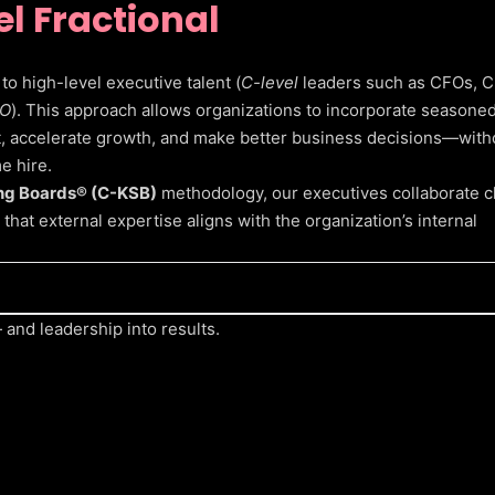
l Fractional
to high-level executive talent (
C-level
leaders such as CFOs, 
O
). This approach allows organizations to incorporate seasone
, accelerate growth, and make better business decisions—with
e hire.
ng Boards® (C-KSB)
methodology, our executives collaborate c
hat external expertise aligns with the organization’s internal
and leadership into results.
 experience.
ith each company’s stage and needs.
 leadership and internal teams.
n direction and competitiveness.