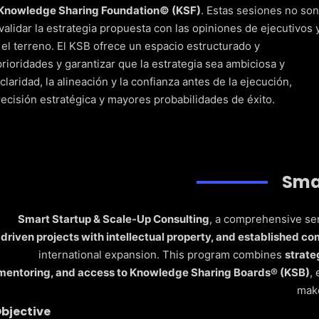
el embudo, rentabilidad del cliente, alineación del equipo,
Knowledge Sharing Foundation© (KSF)
. Estas sesiones no son
validar la estrategia propuesta con las opiniones de ejecutivos 
l terreno. El KSB ofrece un espacio estructurado y
luyendo la estrategia GTM, ventas y CX playbooks, modelos
prioridades y garantizar que la estrategia sea ambiciosa y
liente.
claridad, la alineación y la confianza antes de la ejecución,
ecisión estratégica y mayores probabilidades de éxito.
o en tiempo real, programas de transformación de equipos y
e haga realidad.
e crecimiento, documentación de mejores prácticas y hoja de
Sma
Smart Startup & Scale-Up Consulting
, a comprehensive se
rol de la pérdida de clientes, estrategias de upselling y
driven projects with intellectual property, and established c
 expansión sostenible de los ingresos.
international expansion. This program combines
strate
mentoring, and access to Knowledge Sharing Boards® (KSB)
,
make
bjective