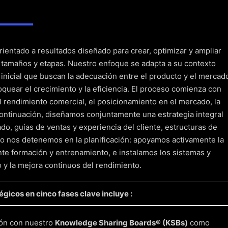
Comunicación y estrategia de lanzamiento
esarrolle la historia, perfeccione el discurso y prepárese para 
entado a resultados diseñado para crear, optimizar y ampliar
tamaños y etapas. Nuestro enfoque se adapta a su contexto
inicial que buscan la adecuación entre el producto y el mercad
uear el crecimiento y la eficiencia. El proceso comienza con
l rendimiento comercial, el posicionamiento en el mercado, la
A continuación, diseñamos conjuntamente una estrategia integral
cado, guías de ventas y experiencia del cliente, estructuras de
No nos detenemos en la planificación: apoyamos activamente la
te formación y entrenamiento, e instalamos los sistemas y
y la mejora continuos del rendimiento.
gicos en cinco fases clave incluye :
ción con nuestro
Knowledge Sharing Boards® (KSBs)
como