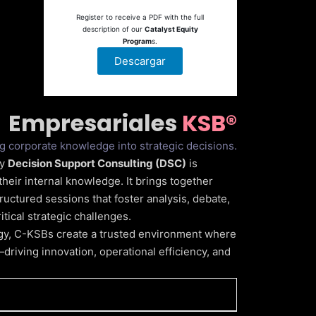
Register to receive a PDF with the full
description of our
Catalyst Equity
Program
s.
Descargar
Empresariales
KSB®
g corporate knowledge into strategic decisions.
by
Decision Support Consulting (DSC)
is
their internal knowledge. It brings together
ructured sessions that foster analysis, debate,
ical strategic challenges.
y, C-KSBs create a trusted environment where
riving innovation, operational efficiency, and