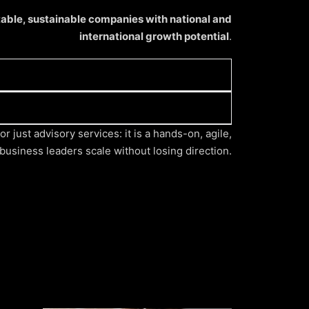
table, sustainable companies with national and
international growth potential
.
s, IP-based projects, and growing
r just advisory services: it is a hands-on, agile,
usiness leaders scale without losing direction.
fundraising, operations, and talent.
es.
ng.
ation and collaboration platform.
s and experts.
ng and market adaptation.
arkets.
mpetitiveness and attract investment.
ngible assets.
erts who have scaled successfully.