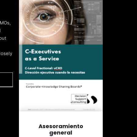
CMOs,
d
out
losely
Asesoramiento
general