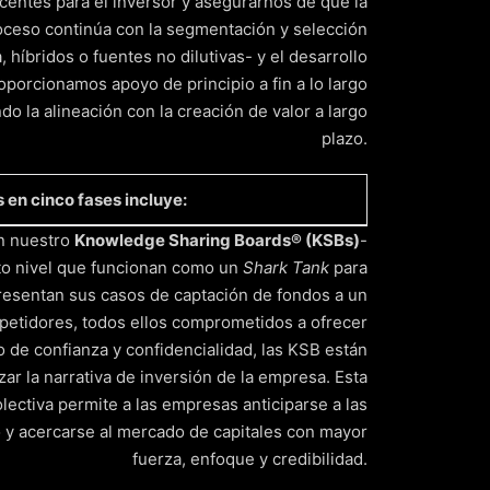
ncentes para el inversor y asegurarnos de que la
oceso continúa con la segmentación y selección
híbridos o fuentes no dilutivas- y el desarrollo
porcionamos apoyo de principio a fin a lo largo
ndo la alineación con la creación de valor a largo
plazo.
en cinco fases incluye:
on nuestro
Knowledge Sharing Boards® (KSBs)
-
to nivel que funcionan como un
Shark Tank
para
el cierre de la operación.Perfeccionar sus
presentan sus casos de captación de fondos a un
 profesionales experimentados.
mpetidores, todos ellos comprometidos a ofrecer
 de confianza y confidencialidad, las KSB están
da de recaudación de fondos.
zar la narrativa de inversión de la empresa. Esta
lectiva permite a las empresas anticiparse a las
a documentación de inversión sólidas.
o y acercarse al mercado de capitales con mayor
fuerza, enfoque y credibilidad.
decuadas.