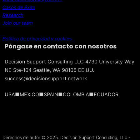
Casos de éxito
Research
Join our team
Política de privacidad y cookies
Póngase en contacto con nosotros
Decision Support Consulting LLC 4730 University Way
NE Ste-104 Seattle, WA 98105 EE.UU.
success@decisionsupport.network
USA■MEXICO■SPAIN■COLOMBIA■ECUADOR
Português do Brasil
Français
Derechos de autor © 2025. Decision Support Consulting, LLc -
Español de México