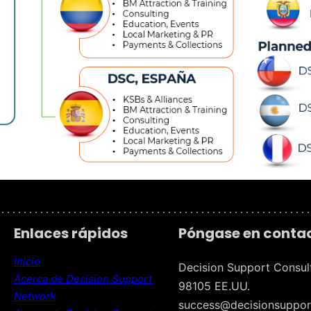
 . . . . . . . . . . . . . . . . . . . . . . . . . . . . . . . . . . . . . . . . . . . . . . . . . . . . . . . .
Enlaces rápidos
Póngase en contac
Inicio
Decision Support Consul
Acerca de Decision Support
98105 EE.UU.
Network
success@decisionsuppor