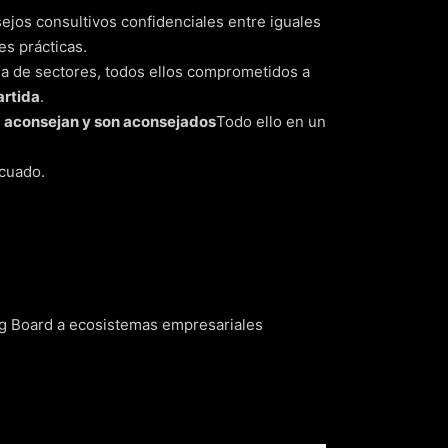
ejos consultivos confidenciales entre iguales
s prácticas.
a de sectores, todos ellos comprometidos a
artida
.
,
aconsejan y son aconsejados
Todo ello en un
ecuado.
ng Board a ecosistemas empresariales