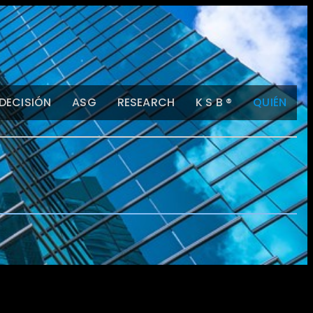
 DECISIÓN
ASG
RESEARCH
K S B ®
QUIÉN