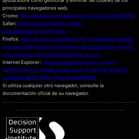
ayuda sobre cómo gestionar y eliminar las cookies de los
principales navegadores web.
Cromo:
https://support.google.com/accounts/answer/32050
Safari:
https://support.apple.com/en-
in/guide/safari/sfri11471/mac
Firefox:
https://support.mozilla.org/en-US/kb/clear-cookies-
and-site-data-firefox?redirectslug=delete-cookies-remove-
info-websites-stored&redirectlocale=en-US
Internet Explorer:
https://support.microsoft.com/en-
us/topic/how-to-delete-cookie-files-in-internet-explorer-
bca9446f-d873-78de-77ba-d42645fa52fc
Si utiliza cualquier otro navegador, consulte la
documentación oficial de su navegador.
. . . . . . . . . . . . . . . . . . . . . . . . . . . . . . . . . . . . . . . . . . . . . . . . . . . . . .
. . . . . . . . . . . . . . . . . . . . . . . . . . . . . . . . . . . . . . . . . . . .