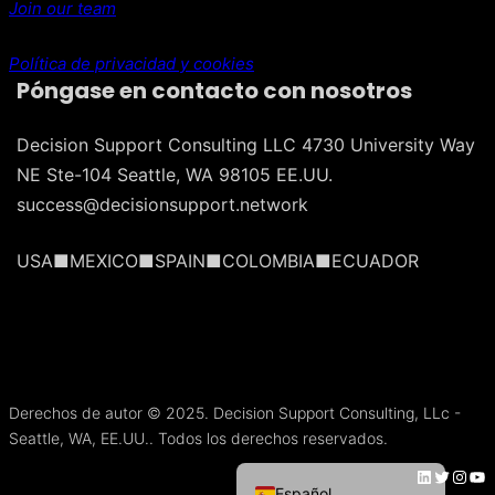
Join our team
Política de privacidad y cookies
Póngase en contacto con nosotros
Decision Support Consulting LLC 4730 University Way
NE Ste-104 Seattle, WA 98105 EE.UU.
success@decisionsupport.network
USA■MEXICO■SPAIN■COLOMBIA■ECUADOR
Português do Brasil
Français
Derechos de autor © 2025. Decision Support Consulting, LLc -
Español de México
Seattle, WA, EE.UU.. Todos los derechos reservados.
English
LinkedIn
Twitter
Instagram
YouTube
Español