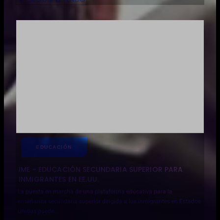
ABOUT
CONSTRUIR
LA
ARMONÍA:
TRANSFORMACIÓN
DE
LA
CULTURA
ORGANIZATIVA
EN
UNA
EMPRESA
DE
FABRICACIÓN
DE
BATERÍAS
EDUCACIÓN
IME - EDUCACIÓN SECUNDARIA SUPERIOR PARA
INMIGRANTES EN EE.UU.
La puesta en marcha de una plataforma educativa para la
enseñanza secundaria superior dirigida a los inmigrantes en Estados
Unidos puede...