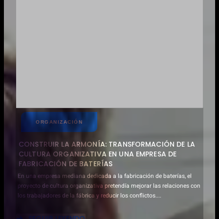
INTEGRACIÓN
COMERCIAL
DE
UNA
EMPRESA
MUNDIAL
DE
BASES
DE
DATOS
Y
SOLUCIONES
EMPRESARIALES
ORGANIZACIÓN
CONSTRUIR LA ARMONÍA: TRANSFORMACIÓN DE LA
CULTURA ORGANIZATIVA EN UNA EMPRESA DE
FABRICACIÓN DE BATERÍAS
En una empresa mediana dedicada a la fabricación de baterías, el
proyecto de cultura organizativa pretendía mejorar las relaciones con
los trabajadores de la fábrica y reducir los conflictos....
SEGUIR LEYENDO